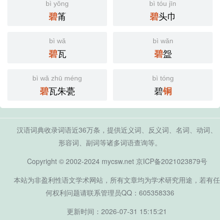
bì yǒng
bì tóu jīn
筩
头巾
碧
碧
bì wǎ
bì wǎn
瓦
盌
碧
碧
bì wǎ zhū méng
bì tóng
瓦朱甍
碧
碧
铜
汉语词典收录词语近36万条，提供近义词、反义词、名词、动词、
形容词、副词等诸多词语查询等。
Copyright © 2002-2024 mycsw.net
京ICP备2021023879号
本站为非盈利性语文学术网站，所有文章均为学术研究用途，若有任
何权利问题请联系管理员QQ：605358336
更新时间：2026-07-31 15:15:21