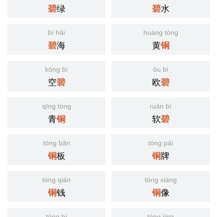
绿
水
碧
碧
bì hǎi
huáng tóng
海
黄
碧
铜
kōng bì
ōu bì
空
欧
碧
碧
qīng tóng
ruǎn bì
青
软
铜
碧
tóng bǎn
tóng pái
板
牌
铜
铜
tóng qián
tóng xiàng
钱
像
铜
铜
tóng bì
tóng jìng