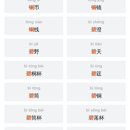
币
镜
铜
铜
tóng xiàn
bì chéng
线
澄
铜
碧
bì yě
bì tiān
野
天
碧
碧
bì tóng bēi
bì tíng
桐杯
筳
碧
碧
bì tǒng
bì tóng
筒
铜
碧
碧
bì tǒng bēi
bì yǒng bēi
筒杯
筩杯
碧
碧