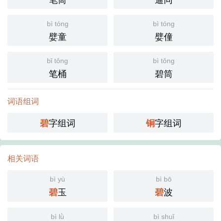
bì tóng
bì tóng
嬖童
嬖僮
bǐ tǒng
bì tǒng
笔桶
碧筒
词语组词
字组词
字组词
碧
铜
相关词语
bì yù
bì bō
玉
波
碧
碧
bì lǜ
bì shuǐ