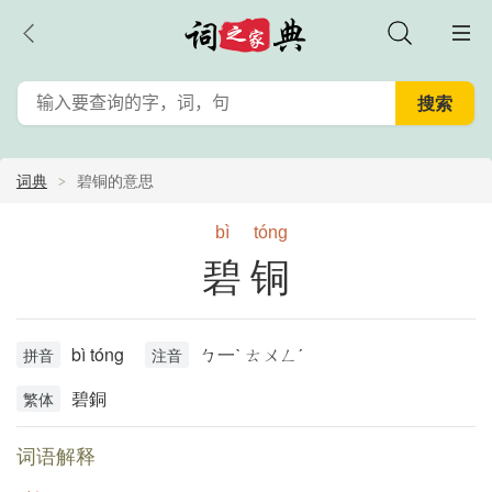
词典
碧铜的意思
bì
tóng
碧铜
bì tóng
ㄅ一ˋ ㄊㄨㄥˊ
拼音
注音
碧銅
繁体
词语解释