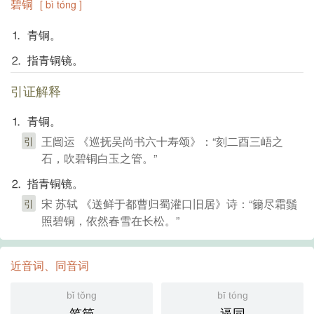
碧铜
[ bì tóng ]
⒈ 青铜。
⒉ 指青铜镜。
引证解释
⒈ 青铜。
王闿运 《巡抚吴尚书六十寿颂》：“刻二酉三峿之
引
石，吹碧铜白玉之管。”
⒉ 指青铜镜。
宋 苏轼 《送鲜于都曹归蜀灌口旧居》诗：“籋尽霜鬚
引
照碧铜，依然春雪在长松。”
近音词、同音词
bǐ tǒng
bī tóng
笔筒
逼同