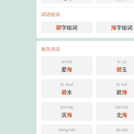
词语组词
字组词
字组词
碧
海
相关词语
ài hǎi
bì yù
爱
玉
海
碧
bì shuǐ
bì hǎi
水
碧
碧
海
bīn hǎi
běi hǎi
滨
北
海
海
dōng hǎi
dà hǎi