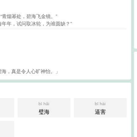
：“青烟幂处，碧海飞金镜。”
碧海年年，试问取冰轮，为谁圆缺？”
碧海，真是令人心旷神怡。」
bì hǎi
bī hài
璧海
逼害