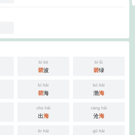
bì bō
bì lǜ
波
绿
碧
碧
bì hǎi
bó hǎi
海
渤
碧
海
chū hǎi
cāng hǎi
出
沧
海
海
ěr hǎi
gǔ hǎi