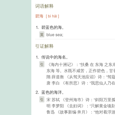
词语解释
碧海
[ bì hǎi ]
⒈ 碧蓝色的海。
blue sea;
英
引证解释
⒈ 传说中的海名。
《海内十洲记》：“扶桑 在 东海 之
引
东海 等。水既不咸苦，正作碧色，甘
隋 薛道衡 《从驾天池应诏》诗：“驾黿
唐 李白 《有所思》诗：“我思仙人乃
⒉ 蓝色的海洋。
宋 苏轼 《登州海市》诗：“斜阳万里
引
明 李梦阳 《去妇词》：“只解黄金顷
鲁迅 《故事新编·奔月》：“他对着