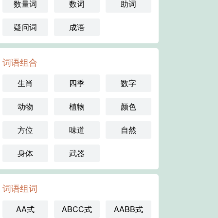
数量词
数词
助词
疑问词
成语
词语组合
生肖
四季
数字
动物
植物
颜色
方位
味道
自然
身体
武器
词语组词
AA式
ABCC式
AABB式