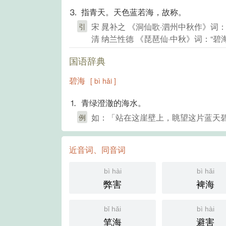
⒊ 指青天。天色蓝若海，故称。
宋 晁补之 《洞仙歌·泗州中秋作》词
引
清 纳兰性德 《琵琶仙·中秋》词：“
国语辞典
碧海
[ bì hǎi ]
⒈ 青绿澄澈的海水。
如：「站在这崖壁上，眺望这片蓝天
例
近音词、同音词
bì hài
bì hǎi
弊害
裨海
bǐ hǎi
bì hài
笔海
避害