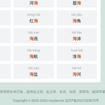
洱
股
海
海
hóng hǎi
hǎi jiǎo
红
角
海
海
hǎi yàn
hǎi tāo
燕
涛
海
海
hǎi háng
huái hǎi
航
淮
海
海
hǎi yán
hǎi hé
盐
河
海
海
录词语近36万条，提供近义词、反义词、名词、动词、形容词、副词等
Copyright © 2002-2024 mycsw.net
京ICP备2021023879号