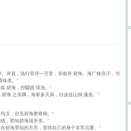
东岸。岸直，陆行登岸一万里，东復有 碧海。海广狭浩汗，与
香味美。”
临 碧海，控驥践 瑶池。”
在 碧海 之东隅，海寒多天风，白波连山倒 蓬壶。”
孤鸟没，但见碧海磨青铜。”
刻成，那知碧海须臾变。”
浮游在碧海里似的月亮，觉得自己的身子非常沉重。”