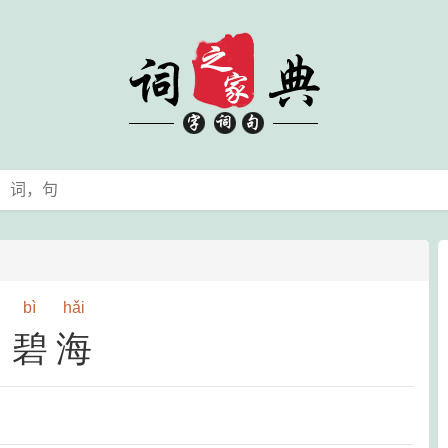
bì
hǎi
碧海