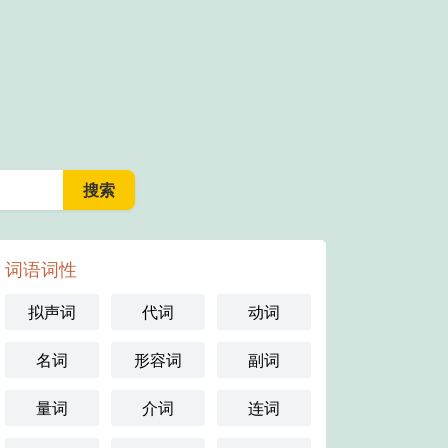
词语词性
拟声词
代词
动词
名词
形容词
副词
量词
介词
连词