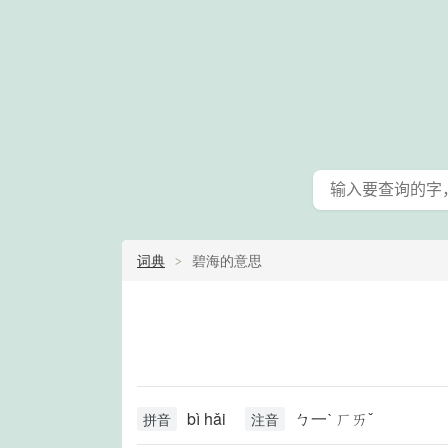
词典
碧海的意思
bì hǎi
ㄅ一ˋ ㄏㄞˇ
拼音
注音