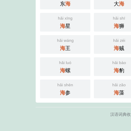
东
大
海
海
hǎi xīng
hǎi shī
星
狮
海
海
hǎi wáng
hǎi zéi
王
贼
海
海
hǎi luó
hǎi bào
螺
豹
海
海
hǎi shēn
hǎi zǎo
参
藻
海
海
汉语词典收