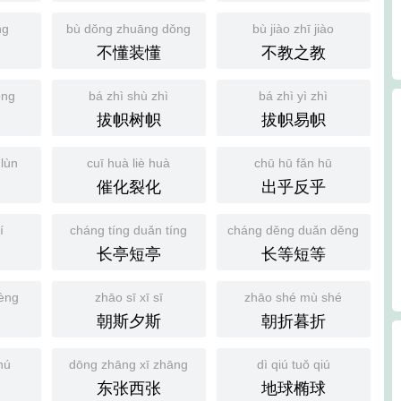
ng
bù dǒng zhuāng dǒng
bù jiào zhī jiào
不懂装懂
不教之教
ǒng
bá zhì shù zhì
bá zhì yì zhì
拔帜树帜
拔帜易帜
lùn
cuī huà liè huà
chū hū fǎn hū
催化裂化
出乎反乎
í
cháng tíng duǎn tíng
cháng děng duǎn děng
长亭短亭
长等短等
hèng
zhāo sī xī sī
zhāo shé mù shé
朝斯夕斯
朝折暮折
hú
dōng zhāng xī zhāng
dì qiú tuǒ qiú
东张西张
地球椭球