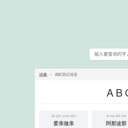
词典
ABCB式词语
AB
ài qīn zuò qīn
ā nà bō nà
爱亲做亲
阿那波那