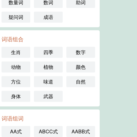
数量词
数词
助词
疑问词
成语
词语组合
生肖
四季
数字
动物
植物
颜色
方位
味道
自然
身体
武器
词语组词
AA式
ABCC式
AABB式