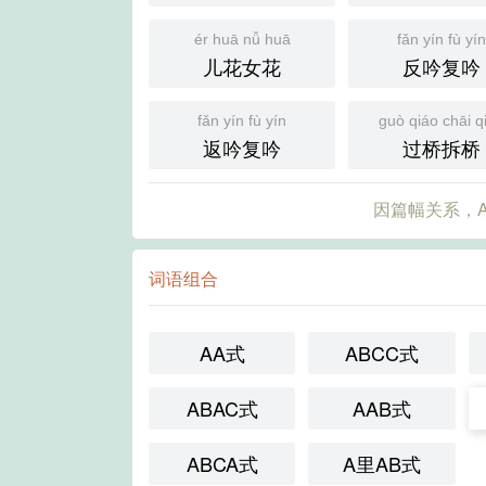
ér huā nǚ huā
fǎn yín fù yí
儿花女花
反吟复吟
fǎn yín fù yín
guò qiáo chāi q
返吟复吟
过桥拆桥
因篇幅关系，A
词语组合
AA式
ABCC式
ABAC式
AAB式
ABCA式
A里AB式