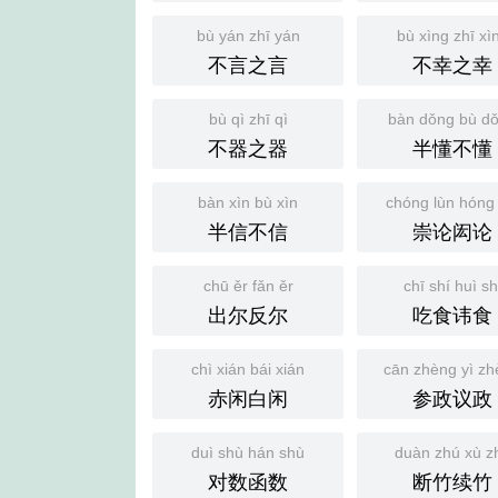
bù yán zhī yán
bù xìng zhī xì
不言之言
不幸之幸
bù qì zhī qì
bàn dǒng bù d
不器之器
半懂不懂
bàn xìn bù xìn
chóng lùn hóng 
半信不信
崇论闳论
chū ěr fǎn ěr
chī shí huì sh
出尔反尔
吃食讳食
chì xián bái xián
cān zhèng yì z
赤闲白闲
参政议政
duì shù hán shù
duàn zhú xù z
对数函数
断竹续竹