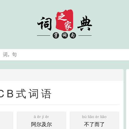
CB式词语
ā ěr jí ěr
bù liǎo ér liǎo
阿尔及尔
不了而了