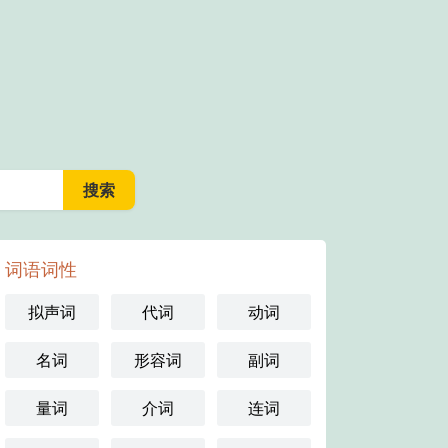
词语词性
拟声词
代词
动词
名词
形容词
副词
量词
介词
连词