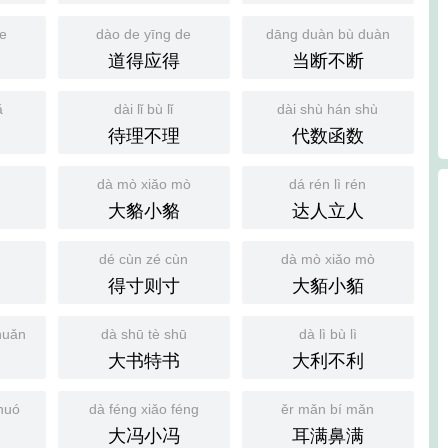
de
dào de yīng de
dāng duàn bù duàn
道得应得
当断不断
ǎ
dài lǐ bù lǐ
dài shù hán shù
待理不理
代数函数
é
dà mò xiǎo mò
dá rén lì rén
大貉小貉
达人立人
dé cùn zé cùn
dà mò xiǎo mò
得寸则寸
大貊小貊
huǎn
dà shū tè shū
dà lì bù lì
大书特书
大利不利
huó
dà féng xiǎo féng
ěr mǎn bí mǎn
大冯小冯
耳满鼻满