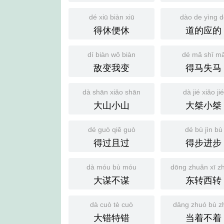
dé xiū biàn xiū
dào de yìng 
得休便休
道的应的
dí biàn wǒ biàn
dé mǎ shī m
敌变我变
得马失马
dà shān xiǎo shān
dà jié xiǎo ji
大山小山
大桀小桀
dé guò qiě guò
dé bù jìn bù
得过且过
得步进步
dà móu bù móu
dōng zhuǎn xī z
大谋不谋
东转西转
dà cuò tè cuò
dāng zhuó bù z
大错特错
当着不着