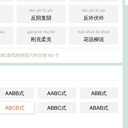
n
fǎn yīn fù yīn
fǎn yín fú yín
反阴复阴
反吟伏吟
iáo
gāng kè róu kè
huā shuō liǔ shuō
刚克柔克
花说柳说
BCB式的词语只列出前 60 个
AABB式
AABC式
ABB式
ABCB式
ABBC式
ABAB式