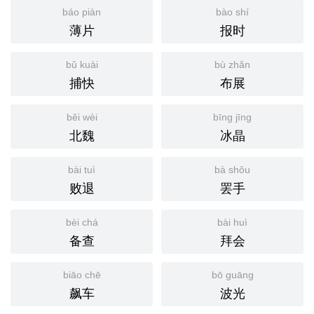
báo piàn
bào shí
薄片
报时
bǔ kuài
bù zhǎn
捕快
布展
běi wèi
bīng jīng
北魏
冰晶
bài tuì
bà shǒu
败退
罢手
bèi chá
bài huì
备查
拜会
biāo chē
bō guāng
飙车
波光