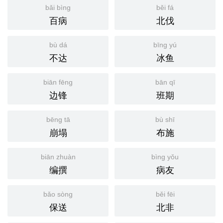
bǎi bìng
běi fá
百病
北伐
bù dá
bīng yú
不达
冰鱼
biān fēng
bān qī
边锋
班期
bēng tā
bù shī
崩塌
布施
biān zhuàn
bìng yǒu
编撰
病友
bǎo sòng
běi fēi
保送
北非