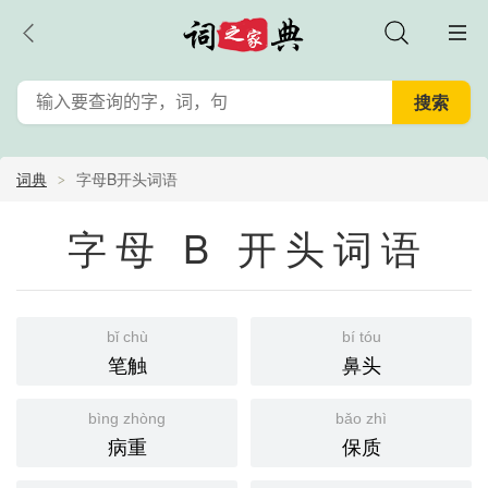
词典
字母B开头词语
字母 B 开头词语
bǐ chù
bí tóu
笔触
鼻头
bìng zhòng
bǎo zhì
病重
保质