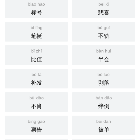
biāo hào
bēi xǐ
标号
悲喜
bǐ tǐng
bù guǐ
笔挺
不轨
bǐ zhí
bàn huì
比值
半会
bǔ fā
bō luò
补发
剥落
bù xiào
bàn dǎo
不肖
绊倒
bǐng gào
bèi dān
禀告
被单