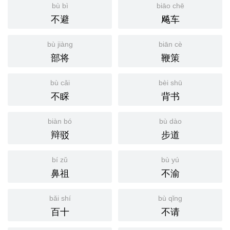
bù bì
biāo chē
不避
飚车
bù jiàng
biān cè
部将
鞭策
bù cǎi
bèi shū
不睬
背书
biàn bó
bù dào
辩驳
步道
bí zǔ
bù yú
鼻祖
不渝
bǎi shí
bù qǐng
百十
不请