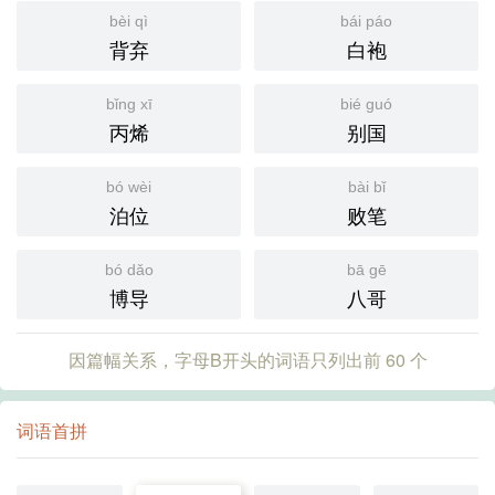
bèi qì
bái páo
背弃
白袍
bǐng xī
bié guó
丙烯
别国
bó wèi
bài bǐ
泊位
败笔
bó dǎo
bā gē
博导
八哥
因篇幅关系，字母B开头的词语只列出前 60 个
词语首拼