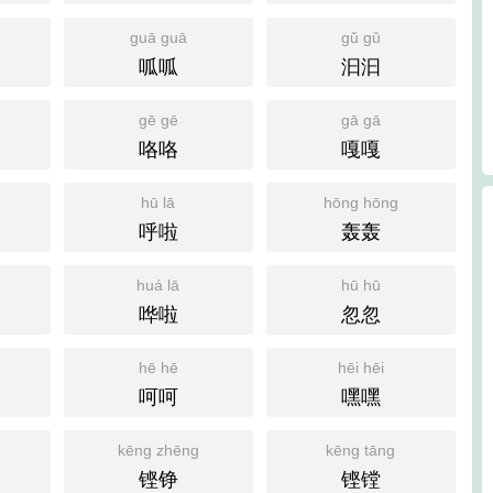
guā guā
gǔ gǔ
呱呱
汩汩
gē gē
gā gā
咯咯
嘎嘎
hū lā
hōng hōng
呼啦
轰轰
huá lā
hū hū
哗啦
忽忽
hē hē
hēi hēi
呵呵
嘿嘿
kēng zhēng
kēng tāng
铿铮
铿镗