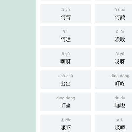
ā yù
ā què
阿育
阿鹊
ā tì
āi āi
阿嚏
唉唉
ā yā
āi yā
啊呀
哎呀
chū chū
dīng dōng
出出
叮咚
dīng dāng
dū dū
叮当
嘟嘟
è xià
è è
呃吓
呃呃