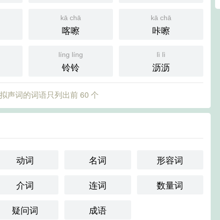
kā chā
kā chā
喀嚓
咔嚓
líng líng
lì lì
铃铃
沥沥
拟声词的词语只列出前 60 个
动词
名词
形容词
介词
连词
数量词
疑问词
成语