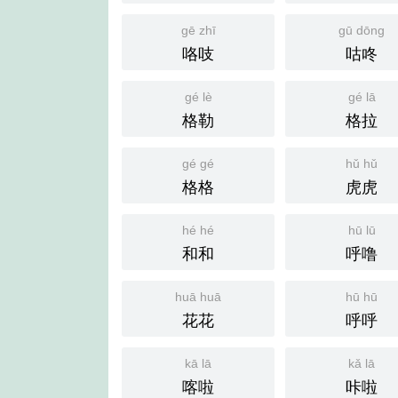
gē zhī
gū dōng
咯吱
咕咚
gé lè
gé lā
格勒
格拉
gé gé
hǔ hǔ
格格
虎虎
hé hé
hū lū
和和
呼噜
huā huā
hū hū
花花
呼呼
kā lā
kǎ lā
喀啦
咔啦