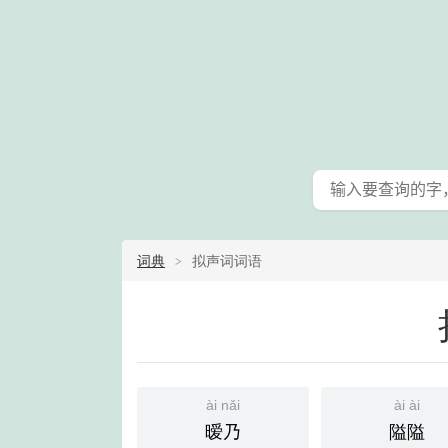
词典
拟声词词语
ài nǎi
ài ài
暧乃
隘隘