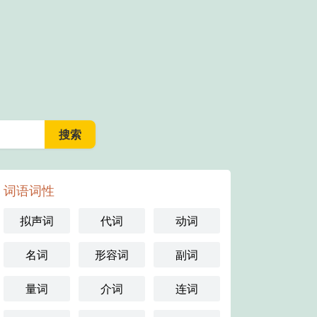
词语词性
拟声词
代词
动词
名词
形容词
副词
量词
介词
连词