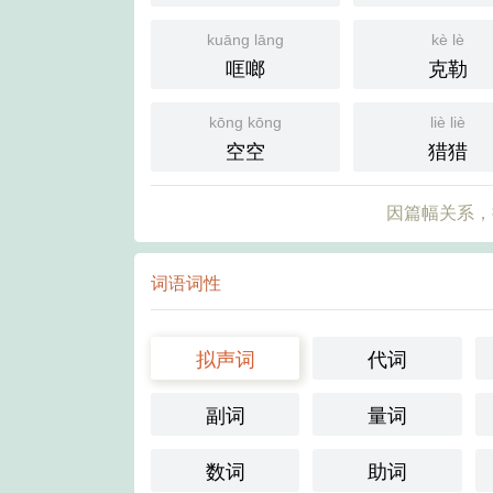
kuāng lāng
kè lè
哐啷
克勒
kōng kōng
liè liè
空空
猎猎
因篇幅关系，
词语词性
拟声词
代词
副词
量词
数词
助词