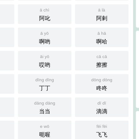
ā chì
ā là
阿叱
阿剌
ā yō
ā hā
啊哟
啊哈
āi yō
cā cā
哎哟
擦擦
dīng dīng
dōng dōng
丁丁
咚咚
dāng dāng
dī dī
当当
滴滴
e wō
fēi fēi
呃喔
飞飞