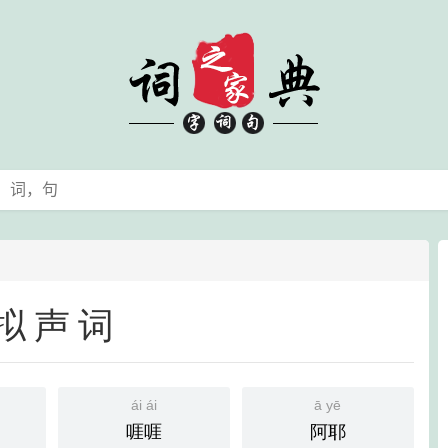
拟声词
ái ái
ā yē
啀啀
阿耶