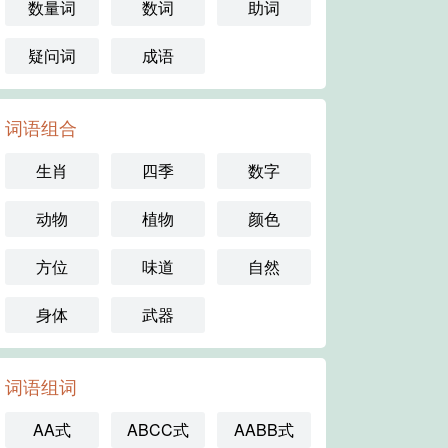
数量词
数词
助词
疑问词
成语
词语组合
生肖
四季
数字
动物
植物
颜色
方位
味道
自然
身体
武器
词语组词
AA式
ABCC式
AABB式