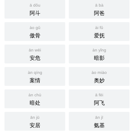
ā dǒu
ā bà
阿斗
阿爸
ào gǔ
ài fǔ
傲骨
爱抚
ān wēi
àn yǐng
安危
暗影
àn qíng
ào miào
案情
奥妙
àn chù
ā fēi
暗处
阿飞
ān jū
ān jī
安居
氨基