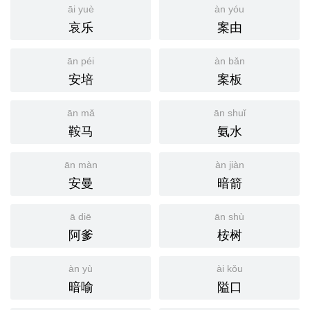
āi yuè
àn yóu
哀乐
案由
ān péi
àn bǎn
安培
案板
ān mǎ
ān shuǐ
鞍马
氨水
ān màn
àn jiàn
安曼
暗箭
ā diē
ān shù
阿爹
桉树
àn yù
ài kǒu
暗喻
隘口