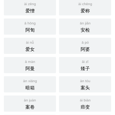
ài zēng
ài chēng
爱憎
爱称
ā hōng
ān jiǎn
阿訇
安检
ài nǚ
ā pó
爱女
阿婆
ā màn
ǎi zǐ
阿曼
矮子
àn xiāng
àn tóu
暗箱
案头
àn juàn
ái biàn
案卷
癌变