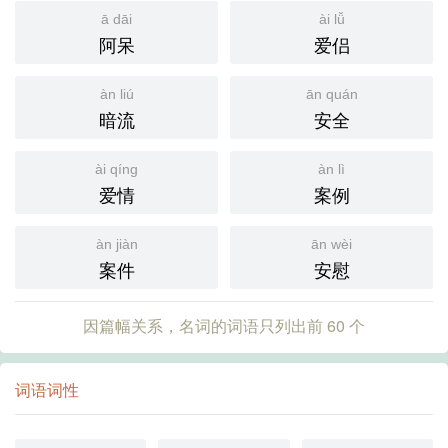
ā dāi
ài lǚ
阿呆
爱侣
àn liú
ān quán
暗流
安全
ài qíng
àn lì
爱情
案例
àn jiàn
ān wèi
案件
安慰
因篇幅关系，名词的词语只列出前 60 个
词语词性