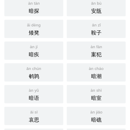
àn tàn
ān bù
暗探
安瓿
ǎi dèng
ān zǐ
矮凳
鞍子
àn jí
àn fàn
暗疾
案犯
ān chún
àn cháo
鹌鹑
暗潮
àn yǔ
àn shì
暗语
暗室
āi sī
àn jiāo
哀思
暗礁