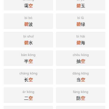
霭
玉
空
碧
bì bō
bì lǜ
波
绿
碧
碧
bì shuǐ
bì hǎi
水
海
碧
碧
bàn kōng
chōu kòng
半
抽
空
空
cháng kōng
dāng kōng
长
当
空
空
èr kōng
fáng kōng
二
防
空
空