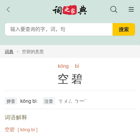
词典
空碧的意思
kōng
bì
空碧
kōng bì
ㄎㄨㄥ ㄅ一ˋ
拼音
注音
词语解释
空碧
[ kōng bì ]