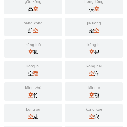
gāo kōng
héng kōng
高
横
空
空
háng kōng
jià kōng
航
架
空
空
kōng biě
kōng bì
瘪
碧
空
空
kōng bì
kōng hǎi
空
海
碧
空
kōng zhú
kōng é
竹
额
空
空
kōng sù
kōng xué
速
穴
空
空