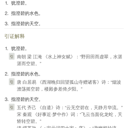
⒈ 犹澄碧。
⒉ 指澄碧的水色。
⒊ 指澄碧的天空。
引证解释
⒈ 犹澄碧。
南朝 梁 江淹 《水上神女赋》：“野田田而虚翠，水湛
引
湛而空碧。”
⒉ 指澄碧的水色。
唐 白居易 《西湖晚归回望孤山寺赠诸客》诗：“烟波
引
澹荡摇空碧，楼殿参差倚夕阳。”
⒊ 指澄碧的天空。
五代 齐己 《自遣》诗：“云无空碧在，天静月华流。”
引
宋 秦观 《好事近·梦中作》词：“飞云当面化龙蛇，夭
矫转空碧。”
清 缪荃孙 《＜宋元词四十家＞序》：“孕幽想於流