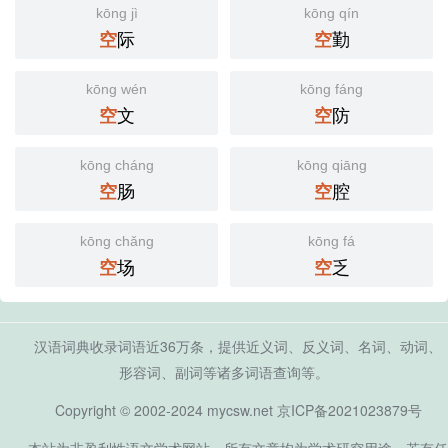
kōng jì
kōng qín
际
勤
空
空
kōng wén
kōng fáng
文
防
空
空
kōng cháng
kōng qiāng
肠
腔
空
空
kōng chǎng
kōng fá
场
乏
空
空
汉语词典收录词语近36万条，提供近义词、反义词、名词、动词、
形容词、副词等诸多词语查询等。
Copyright © 2002-2024 mycsw.net
京ICP备2021023879号