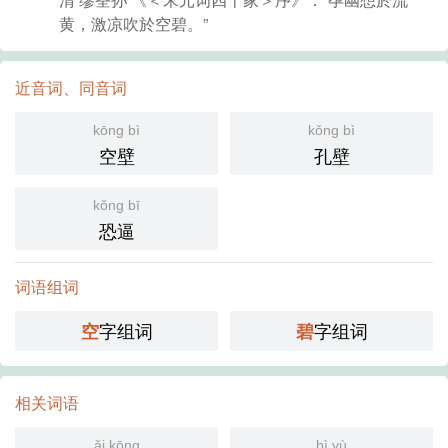
黄，激凉吹於空碧。”
近音词、同音词
kōng bì
kǒng bì
空壁
孔壁
kǒng bī
恐逼
词语组词
字组词
字组词
空
碧
相关词语
ǎi kōng
bì yù