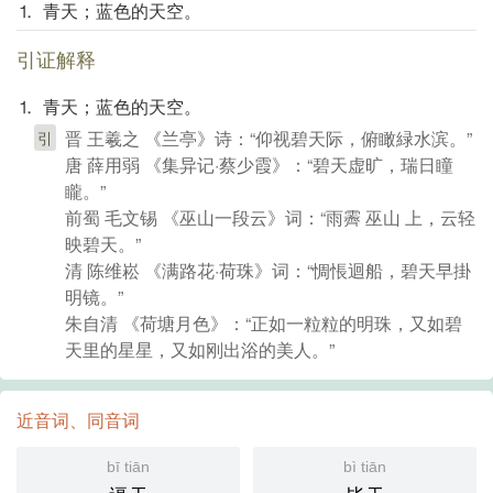
⒈ 青天；蓝色的天空。
引证解释
⒈ 青天；蓝色的天空。
晋 王羲之 《兰亭》诗：“仰视碧天际，俯瞰緑水滨。”
引
唐 薛用弱 《集异记·蔡少霞》：“碧天虚旷，瑞日瞳
矓。”
前蜀 毛文锡 《巫山一段云》词：“雨霽 巫山 上，云轻
映碧天。”
清 陈维崧 《满路花·荷珠》词：“惆悵迴船，碧天早掛
明镜。”
朱自清 《荷塘月色》：“正如一粒粒的明珠，又如碧
天里的星星，又如刚出浴的美人。”
近音词、同音词
bī tiān
bì tiān