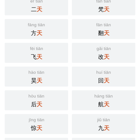
èr tiān
fàn tiān
二
梵
天
天
fāng tiān
fān tiān
方
翻
天
天
fēi tiān
gǎi tiān
飞
改
天
天
hào tiān
huí tiān
昊
回
天
天
hòu tiān
háng tiān
后
航
天
天
jīng tiān
jiǔ tiān
惊
九
天
天