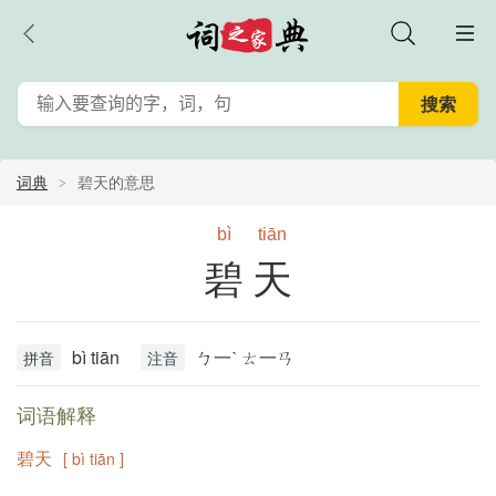
词典
碧天的意思
bì
tiān
碧天
bì tiān
ㄅ一ˋ ㄊ一ㄢ
拼音
注音
词语解释
碧天
[ bì tiān ]