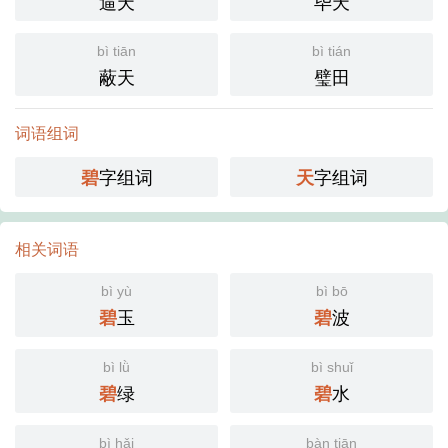
逼天
毕天
bì tiān
bì tián
蔽天
璧田
词语组词
字组词
字组词
碧
天
相关词语
bì yù
bì bō
玉
波
碧
碧
bì lǜ
bì shuǐ
绿
水
碧
碧
bì hǎi
bàn tiān