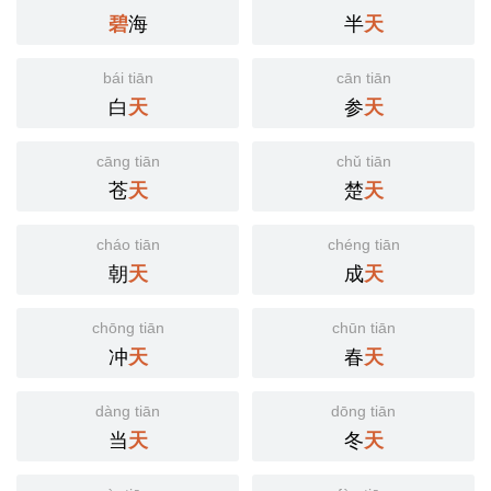
海
半
碧
天
bái tiān
cān tiān
白
参
天
天
cāng tiān
chǔ tiān
苍
楚
天
天
cháo tiān
chéng tiān
朝
成
天
天
chōng tiān
chūn tiān
冲
春
天
天
dàng tiān
dōng tiān
当
冬
天
天